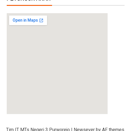
amazon promotional code
Tim IT MTs Negeri 3 Purworejo
|
Newsever
by AF themes.