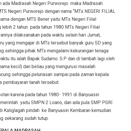
h ada Madrasah Negeri Purworejo maka Madrasah
MTS Negeri Purworejo dengan nama “MTs NEGERI FILIAL
ma dengan MTS Bener yaitu MTs Negeri Filial
g lebih 2 tahun pada tahun 1980 MTs Negeri Filial
annya dilaksanakan pada waktu selain hari Jumat,
ru yang mengajar di MTs tersebut banyak guru SD yang
ng sehingga pihak MTs mengalami kekurangan tenaga
ktu itu ialah Bapak Sudarno. S.P dan di tambah lagi oleh
(nama kecil) dan beliau yang mengurusi masalah
Kuncung sehingga pelunasan sampai pada zaman kepala
s pembayaran tanah tersebut.
tan karena pada tahun 1980- 1991 di Banyuasin
pemerintah yaitu SMPN 2 Loano, dan ada pula SMP PGRI
i Kaliglagah pindah ke Banyuasin Kembaran kemudian
g sekarang sudah tutup.
LA MADRASAH