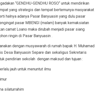
engadakan “GENDHU-GENDHU ROSO“ untuk mendirikan
empat yang strategis dan tempat bertemunya masyarakat
ti halnya adanya Pasar Banyuasin yang dulu pasar
mengingat pasar MBENGI (malam) banyak kemaksiatan
an camat Loano maka dirubah menjadi pasar siang
n ringin di Pasar Banyuasin .
ksanakan dengan musyawarah di rumah bapak H. Muhamad
ris Desa Banyuasin Separe dan sekaligus Sekretaris
k pendirian sekolah dengan maksud dan tujuan :
rlalu jauh untuk menuntut ilmu
imur
a silaturrahim