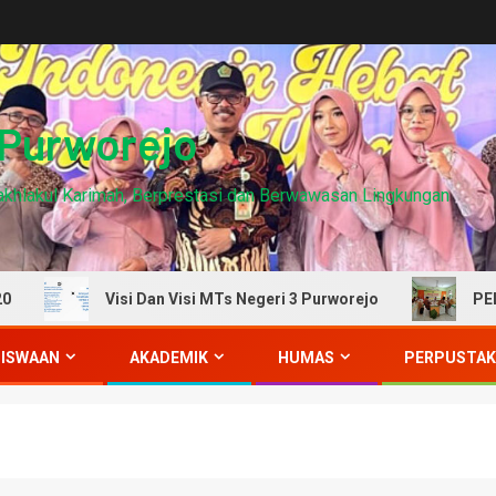
 Purworejo
erakhlakul Karimah, Berprestasi dan Berwawasan Lingkungan
Visi Dan Visi MTs Negeri 3 Purworejo
PELAKSANAA
SISWAAN
AKADEMIK
HUMAS
PERPUSTA