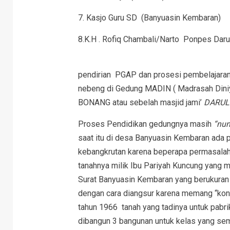
7. Kasjo Guru SD (Banyuasin Kembaran)
8.K.H . Rofiq Chambali/Narto Ponpes Dar
Dalam
pendirian PGAP dan prosesi pembelajaran
nebeng di Gedung MADIN ( Madrasah Dini
BONANG atau sebelah masjid jami’
DARUL
Proses Pendidikan gedungnya masih
“nun
saat itu di desa Banyuasin Kembaran ada 
kebangkrutan karena beperapa permasalah
tanahnya milik Ibu Pariyah Kuncung yang m
Surat Banyuasin Kembaran yang berukuran
dengan cara diangsur karena memang “kond
tahun 1966 tanah yang tadinya untuk pabri
dibangun 3 bangunan untuk kelas yang sem