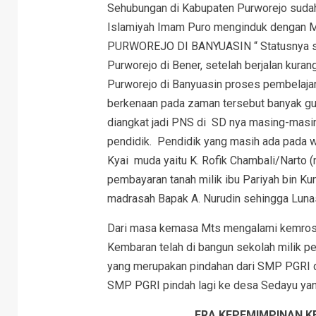
Sehubungan di Kabupaten Purworejo suda
Islamiyah Imam Puro menginduk dengan 
PURWOREJO DI BANYUASIN “ Statusnya sa
Purworejo di Bener, setelah berjalan kuran
Purworejo di Banyuasin proses pembelajar
berkenaan pada zaman tersebut banyak gu
diangkat jadi PNS di SD nya masing-masi
pendidik. Pendidik yang masih ada pada wa
Kyai muda yaitu K. Rofik Chambali/Narto 
pembayaran tanah milik ibu Pariyah bin 
madrasah Bapak A. Nurudin sehingga Luna
Dari masa kemasa Mts mengalami kemroso
Kembaran telah di bangun sekolah milik 
yang merupakan pindahan dari SMP PGRI d
SMP PGRI pindah lagi ke desa Sedayu yan
ERA KEPEMIMPINAN KEPA