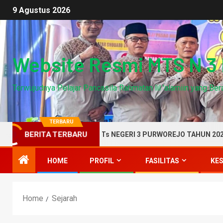
9 Agustus 2026
Website Resmi MTS N 3
Terwujudnya Pelajar Pancasila Rahmatan lil 'alamiin yang B
TERBARU
RTUAL AKREDITASI MTs NEGERI 3 PURWOREJO TAHUN 2020
BERITA TERBARU
HOME
PROFIL
FASILITAS
KE
Home
Sejarah