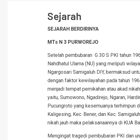
Sejarah
SEJARAH BERDIRINYA
MTs N 3 PURWOREJO
Setelah pembubaran G 30 S PKI tahun 196
Nahdhatul Ulama (NU) yang meliputi wilaya
Ngargosari Samigaluh DIY, bermaksud untu
dengan faktor kewilayahan pada tahun 196
menjadi tempat pernikahan atau akad nika
yaitu, Sumowono, Ngadirejo, Ngaran, Hard
Pucungroto yang kesemuanya terhimpun dar
Kaligesing, Kec. Bener, dan Kec. Samigal
nikah jauh maka pelaksanaannya di KUA Ba
Mengingat tragedi pembubaran PKI dan unt