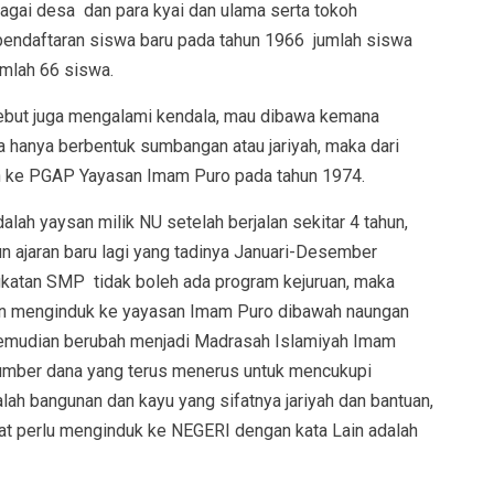
bagai desa dan para kyai dan ulama serta tokoh
pendaftaran siswa baru pada tahun 1966 jumlah siswa
umlah 66 siswa.
ebut juga mengalami kendala, mau dibawa kemana
da hanya berbentuk sumbangan atau jariyah, maka dari
n ke PGAP Yayasan Imam Puro pada tahun 1974.
h yaysan milik NU setelah berjalan sekitar 4 tahun,
 ajaran baru lagi yang tadinya Januari-Desember
gkatan SMP tidak boleh ada program kejuruan, maka
n menginduk ke yayasan Imam Puro dibawah naungan
udian berubah menjadi Madrasah Islamiyah Imam
umber dana yang terus menerus untuk mencukupi
ah bangunan dan kayu yang sifatnya jariyah dan bantuan,
t perlu menginduk ke NEGERI dengan kata Lain adalah