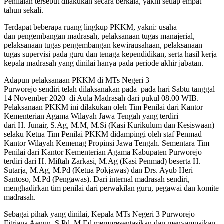
Penilaian tersebut dilakukan secara berkala, yakni setiap empat
tahun sekali.
Terdapat beberapa ruang lingkup PKKM, yakni: usaha
dan pengembangan madrasah, pelaksanaan tugas manajerial,
pelaksanaan tugas pengembangan kewirausahaan, pelaksanaan
tugas supervisi pada guru dan tenaga kependidikan, serta hasil kerja
kepala madrasah yang dinilai hanya pada periode akhir jabatan.
Adapun pelaksanaan PKKM di MTs Negeri 3
Purworejo sendiri telah dilaksanakan pada pada hari Sabtu tanggal
14 November 2020 di Aula Madrasah dari pukul 08.00 WIB.
Pelaksanaan PKKM ini dilakukan oleh Tim Penilai dari Kantor
Kementerian Agama Wilayah Jawa Tengah yang terdiri
dari H. Junair, S.Ag, M.M, M.Si (Kasi Kurikulum dan Kesiswaan)
selaku Ketua Tim Penilai PKKM didampingi oleh staf Penmad
Kantor Wilayah Kemenag Propinsi Jawa Tengah. Sementara Tim
Penilai dari Kantor Kementerian Agama Kabupaten Purworejo
terdiri dari H. Miftah Zarkasi, M.Ag (Kasi Penmad) beserta H.
Sutarja, M.Ag, M.Pd (Ketua Pokjawas) dan Drs. Ayub Heri
Santoso, M.Pd (Pengawas). Dari internal madrasah sendiri,
menghadirkan tim penilai dari perwakilan guru, pegawai dan komite
madrasah.
Sebagai pihak yang dinilai, Kepala MTs Negeri 3 Purworejo
Fitriana Aenun, S.Pd, M.Ed mempresentasikan dan menyampaikan