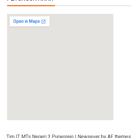
amazon promotional code
Tim IT MTs Negeri 3 Purworejo
|
Newsever
by AF themes.