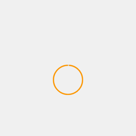
BERITA SEKOLAH
BERITA UMUM
Penari MTs N 3 Purworejo Juara Lomba Gela
Projo
PURWOREJO, KRJOGJA.com – Badan Otorita Borobud
(BOB) Lomba Tari Tradisional Gelang Projo, yang
diselenggarakan di Destinasi Digital Pasar Menoreh, De