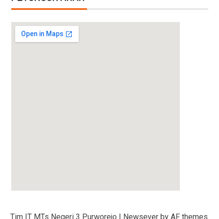
amazon promotional code
Tim IT MTs Negeri 3 Purworejo
|
Newsever
by AF themes.